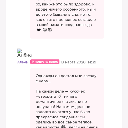
ох, как же это было здорово, и
вроде ничего особенного, мы и
до этого бывали в спа, но то,
как он это преподнес оставило
в моей памяти след навсегда
🥰
Алёна
18 марта 2020, 14:39
Однажды он достал мне звезду
с неба…
На самом деле — кусочек
метеорита
ничего
романтичнее я в жизни не
получала! На самом деле не
задолго до этого у нас было
прекрасное свидание: мы
оделись во всё самое тёплое,
как капусты
, легли на снег и