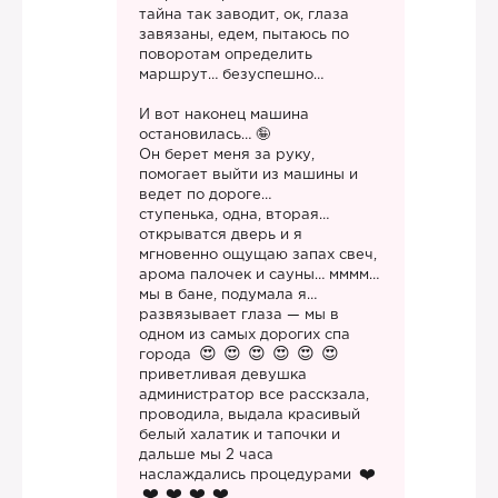
тайна так заводит, ок, глаза
завязаны, едем, пытаюсь по
поворотам определить
маршрут… безуспешно…
И вот наконец машина
остановилась… 🤪
Он берет меня за руку,
помогает выйти из машины и
ведет по дороге…
ступенька, одна, вторая…
открыватся дверь и я
мгновенно ощущаю запах свеч,
арома палочек и сауны… мммм…
мы в бане, подумала я…
развязывает глаза — мы в
одном из самых дорогих спа
города
приветливая девушка
администратор все расскзала,
проводила, выдала красивый
белый халатик и тапочки и
дальше мы 2 часа
наслаждались процедурами