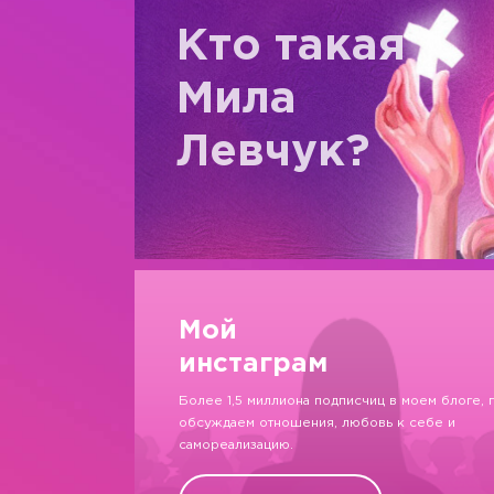
Кто такая
Мила
Левчук?
Мой
инстаграм
Более 1,5 миллиона подписчиц в моем блоге, 
обсуждаем отношения, любовь к себе и
самореализацию.