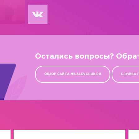
Остались вопросы? Обра
ОБЗОР САЙТА MILALEVCHUK.RU
СЛУЖБА 