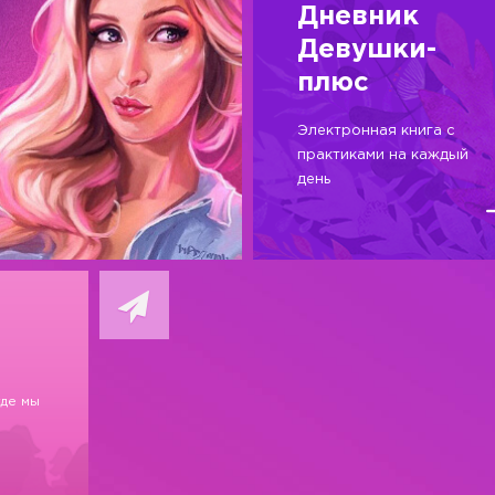
Дневник
Девушки-
плюс
Электронная книга с
практиками на каждый
день
где мы