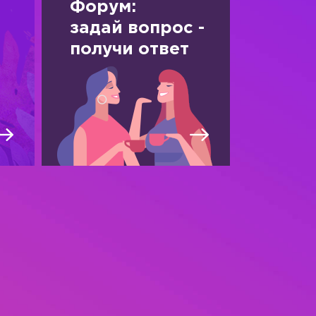
Форум:
задай вопрос -
получи ответ