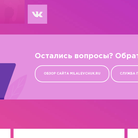
Остались вопросы? Обра
ОБЗОР САЙТА MILALEVCHUK.RU
СЛУЖБА 