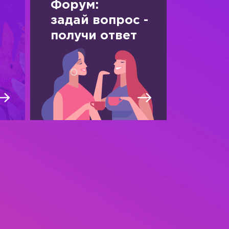
Форум:
задай вопрос -
получи ответ