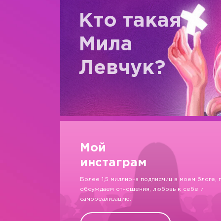
Кто такая
Мила
Левчук?
Мой
инстаграм
Более 1,5 миллиона подписчиц в моем блоге, 
обсуждаем отношения, любовь к себе и
самореализацию.