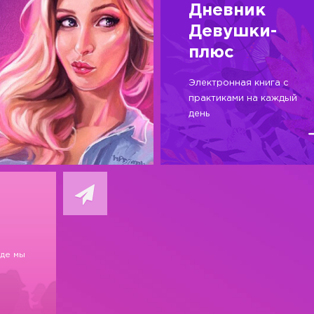
Дневник
Девушки-
плюс
Электронная книга с
практиками на каждый
день
где мы