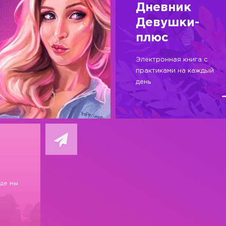
Дневник
Девушки-
плюс
Электронная книга с
практиками на каждый
день
где мы