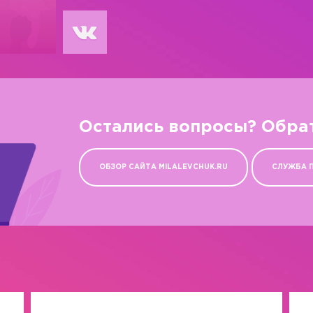
Остались вопросы? Обра
ОБЗОР САЙТА MILALEVCHUK.RU
СЛУЖБА 