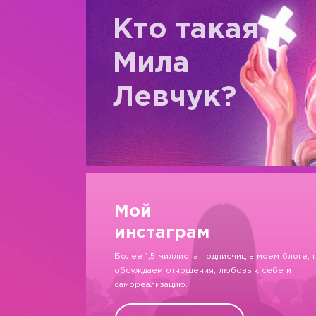
Кто такая
Мила
Левчук?
Мой
инстаграм
Более 1,5 миллиона подписчиц в моем блоге, 
обсуждаем отношения, любовь к себе и
самореализацию.