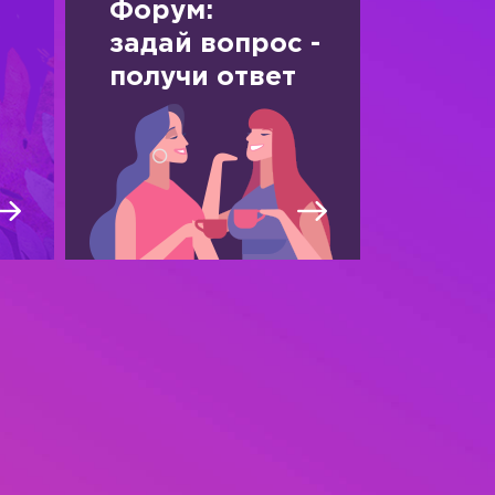
Форум:
задай вопрос -
получи ответ