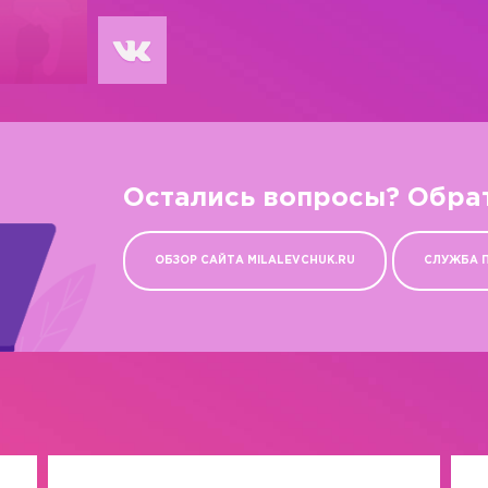
Остались вопросы? Обра
ОБЗОР САЙТА MILALEVCHUK.RU
СЛУЖБА 