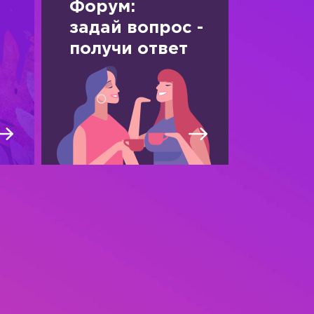
Форум:
задай вопрос -
получи ответ