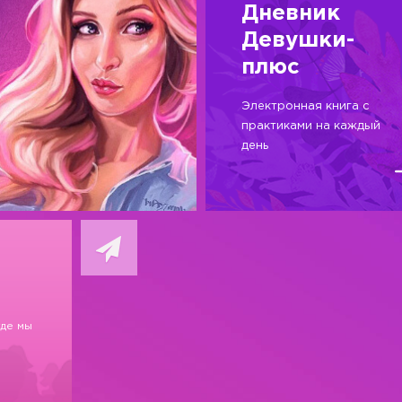
Дневник
Девушки-
плюс
Электронная книга с
практиками на каждый
день
где мы