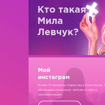
Кто такая
Мила
Левчук?
Мой
инстаграм
Более 1,5 миллиона подписчиц в моем блоге, 
обсуждаем отношения, любовь к себе и
самореализацию.