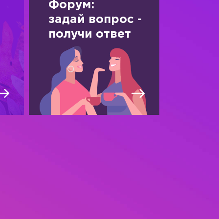
Форум:
задай вопрос -
получи ответ