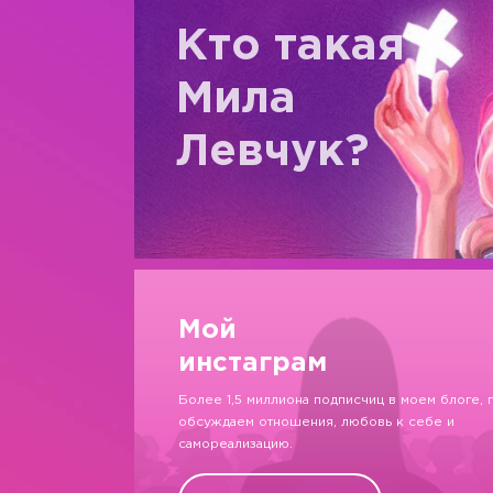
Кто такая
Мила
Левчук?
Мой
инстаграм
Более 1,5 миллиона подписчиц в моем блоге, 
обсуждаем отношения, любовь к себе и
самореализацию.