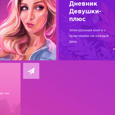
Дневник
Девушки-
плюс
Электронная книга с
практиками на каждый
день
где мы