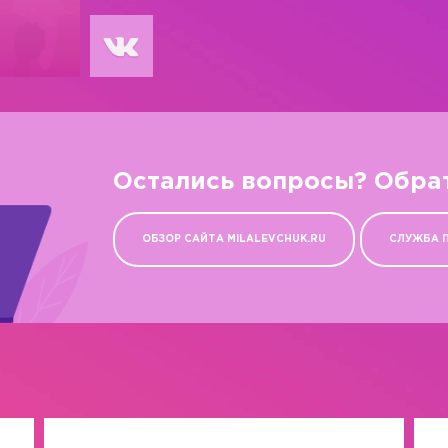
Остались вопросы? Обра
ОБЗОР САЙТА MILALEVCHUK.RU
СЛУЖБА 