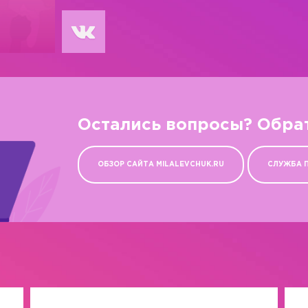
Остались вопросы? Обра
ОБЗОР САЙТА MILALEVCHUK.RU
СЛУЖБА 