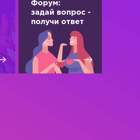
Форум:
задай вопрос -
получи ответ