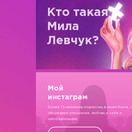
Кто такая
Мила
Левчук?
Мой
инстаграм
Более 1,5 миллиона подписчиц в моем блоге, 
обсуждаем отношения, любовь к себе и
самореализацию.