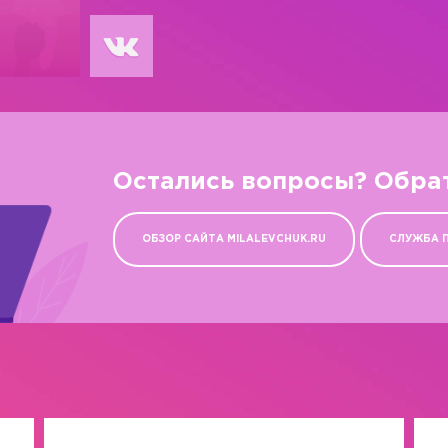
Остались вопросы? Обра
ОБЗОР САЙТА MILALEVCHUK.RU
СЛУЖБА 