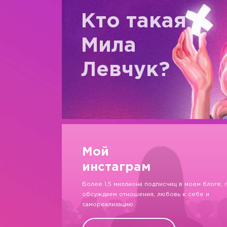
Кто такая
Мила
Левчук?
Мой
инстаграм
Более 1,5 миллиона подписчиц в моем блоге, 
обсуждаем отношения, любовь к себе и
самореализацию.