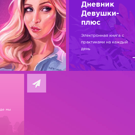
Дневник
Девушки-
плюс
Электронная книга с
практиками на каждый
день
где мы