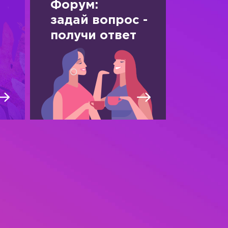
Форум:
задай вопрос -
получи ответ