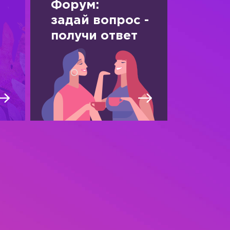
Форум:
задай вопрос -
получи ответ