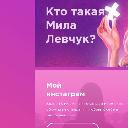
Кто такая
Мила
Левчук?
Мой
инстаграм
Более 1,5 миллиона подписчиц в моем блоге, 
обсуждаем отношения, любовь к себе и
самореализацию.