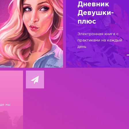
Дневник
Девушки-
плюс
Электронная книга с
практиками на каждый
день
где мы