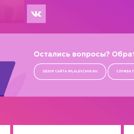
Остались вопросы? Обра
ОБЗОР САЙТА MILALEVCHUK.RU
СЛУЖБА 