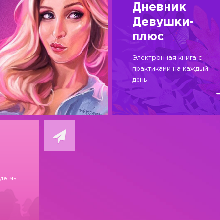
Дневник
Девушки-
плюс
Электронная книга с
практиками на каждый
день
где мы