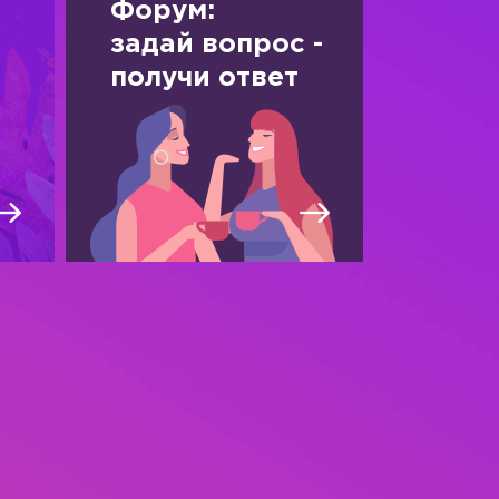
Форум:
задай вопрос -
получи ответ