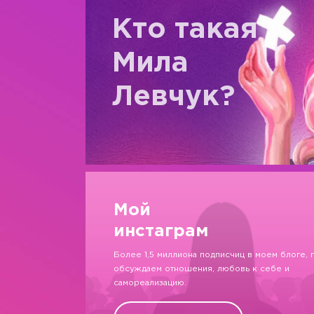
Кто такая
Мила
Левчук?
Мой
инстаграм
Более 1,5 миллиона подписчиц в моем блоге, 
обсуждаем отношения, любовь к себе и
самореализацию.