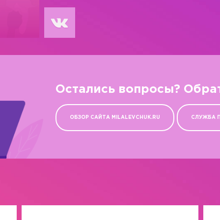
Остались вопросы? Обра
ОБЗОР САЙТА MILALEVCHUK.RU
СЛУЖБА 