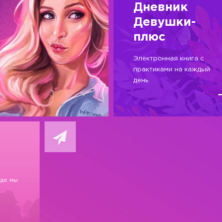
Дневник
Девушки-
плюс
Электронная книга с
практиками на каждый
день
где мы