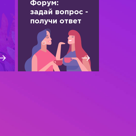
Форум:
задай вопрос -
получи ответ