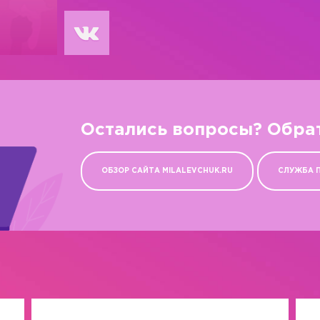
Остались вопросы? Обра
ОБЗОР САЙТА MILALEVCHUK.RU
СЛУЖБА 