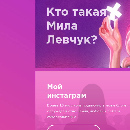
Кто такая
Мила
Левчук?
Мой
инстаграм
Более 1,5 миллиона подписчиц в моем блоге, 
обсуждаем отношения, любовь к себе и
самореализацию.