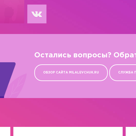
Остались вопросы? Обра
ОБЗОР САЙТА MILALEVCHUK.RU
СЛУЖБА 