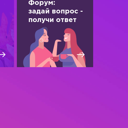
Форум:
задай вопрос -
получи ответ