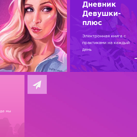
Дневник
Девушки-
плюс
Электронная книга с
практиками на каждый
день
где мы