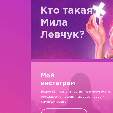
Кто такая
Мила
Левчук?
Мой
инстаграм
Более 1,5 миллиона подписчиц в моем блоге, 
обсуждаем отношения, любовь к себе и
самореализацию.