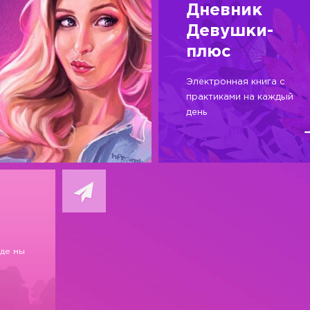
Дневник
Девушки-
плюс
Электронная книга с
практиками на каждый
день
где мы