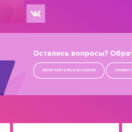
Остались вопросы? Обра
ОБЗОР САЙТА MILALEVCHUK.RU
СЛУЖБА 