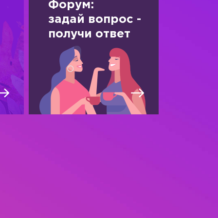
Форум:
задай вопрос -
получи ответ