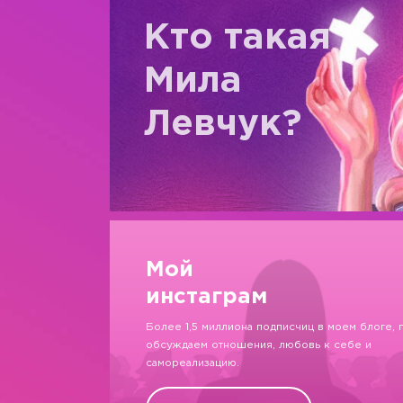
Кто такая
Мила
Левчук?
Мой
инстаграм
Более 1,5 миллиона подписчиц в моем блоге, 
обсуждаем отношения, любовь к себе и
самореализацию.